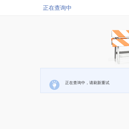
正在查询中
正在查询中，请刷新重试