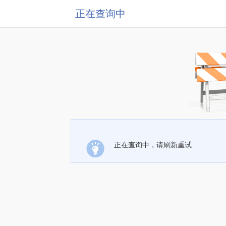
正在查询中
正在查询中，请刷新重试