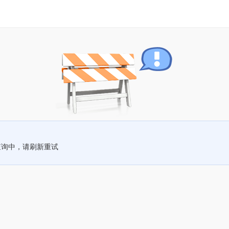
查询中，请刷新重试