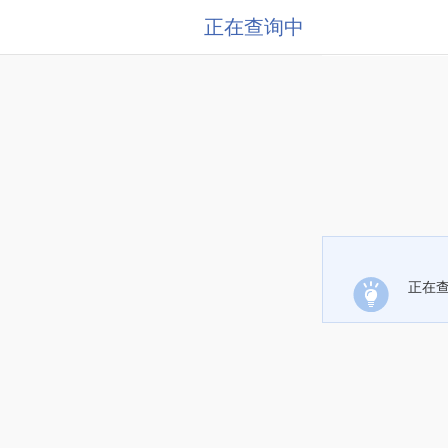
正在查询中
正在