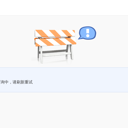
查询中，请刷新重试